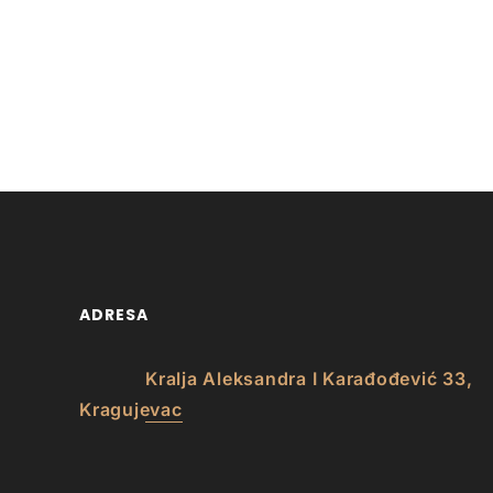
ADRESA
Kralja Aleksandra I Karađođević 33,
Kragujevac